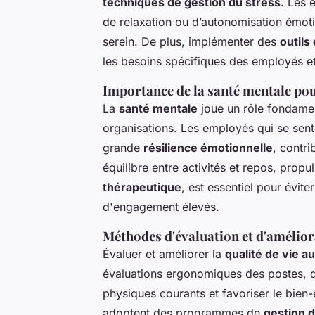
techniques de gestion du stress
. Les 
de relaxation ou d’autonomisation émoti
serein. De plus, implémenter des
outils
les besoins spécifiques des employés e
Importance de la santé mentale pou
La
santé mentale
joue un rôle fondament
organisations. Les employés qui se sen
grande
résilience émotionnelle
, contri
équilibre entre activités et repos, propu
thérapeutique
, est essentiel pour évit
d'engagement élevés.
Méthodes d'évaluation et d'améliorat
Évaluer et améliorer la
qualité de vie au
évaluations ergonomiques des postes, qu
physiques courants et favoriser le bien
adoptent des programmes de
gestion 