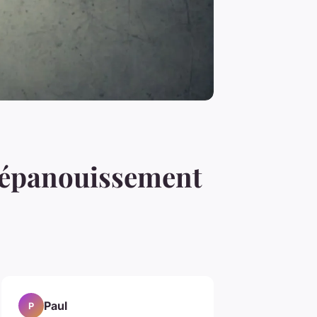
n épanouissement
Paul
P