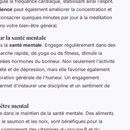
le la fréquence cardiaque, stabilisant ainsi l'esprit.
cience
peut également améliorer la concentration et
e consacrer quelques minutes par jour à la méditation
ns votre bien-être général.
ur la santé mentale
ns la
santé mentale
. Engager régulièrement dans des
arche rapide, de yoga ou de fitness, stimule la
lées hormones du bonheur. Non seulement l'activité
té et de dépression, mais elle favorise également
ioration générale de l'humeur. Un engagement
ermet d'instaurer une discipline et un sentiment de
-être mental
e dans le maintien de la santé mentale. Des aliments
 le saumon et les noix, sont bénéfiques pour la
é, comprenant des vitamines du groupe B et du