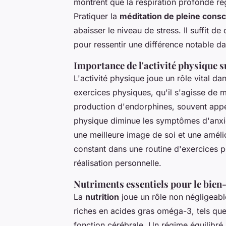
montrent que la respiration profonde régu
Pratiquer la
méditation de pleine cons
abaisser le niveau de stress. Il suffit d
pour ressentir une différence notable da
Importance de l'activité physique s
L'activité physique joue un rôle vital da
exercices physiques, qu'il s'agisse de m
production d'endorphines, souvent appe
physique diminue les symptômes d'anxié
une meilleure image de soi et une amél
constant dans une routine d'exercices p
réalisation personnelle.
Nutriments essentiels pour le bien
La
nutrition
joue un rôle non négligeabl
riches en acides gras oméga-3, tels que
fonction cérébrale. Un régime équilibr