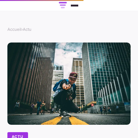
Accueil
›
Actu
ACTU