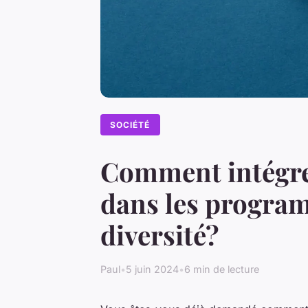
SOCIÉTÉ
Comment intégrer
dans les program
diversité?
Paul
•
5 juin 2024
•
6 min de lecture