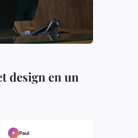
et design en un
Paul
P