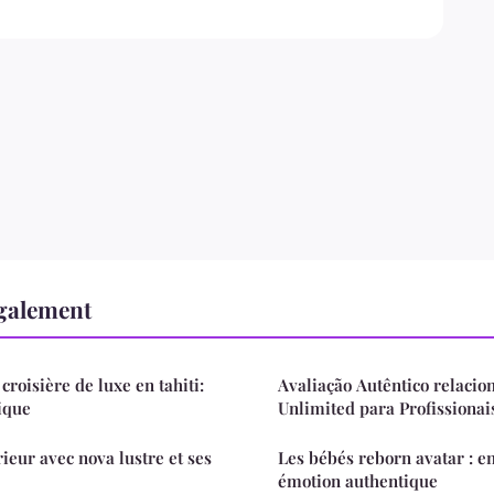
également
croisière de luxe en tahiti:
Avaliação Autêntico relacio
ique
Unlimited para Profissionai
rieur avec nova lustre et ses
Les bébés reborn avatar : en
émotion authentique