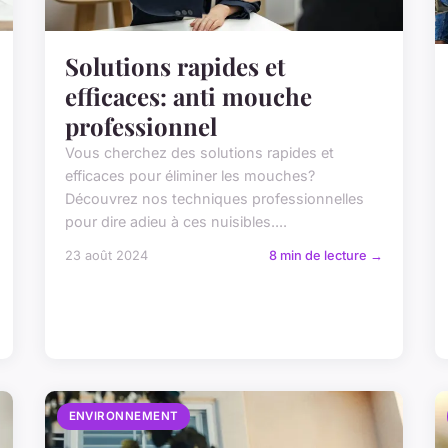
Solutions rapides et
efficaces: anti mouche
professionnel
Vous cherchez des solutions rapides et
efficaces pour éliminer les mouches?
Découvrez nos techniques professionnelles
pour dire adieu à ces nuisibles....
23 août 2024
8 min de lecture →
ENVIRONNEMENT