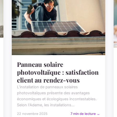
Panneau solaire
photovoltaïque : satisfaction
client au rendez-vous
L'installation de panneaux solaires
photovoltaïques présente des avantages
économiques et écologiques incontestables.
Selon l'Ademe, les installations...
22 novembre 2025
7 min de lecture →