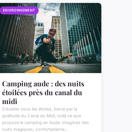
ENVIRONNEMENT
Camping aude : des nuits
étoilées près du canal du
midi
S'évader sous les étoiles, bercé par la
quiétude du Canal du Midi, voilà ce que
propose le camping en Aude. Imaginez des
nuits magiques, confortableme...