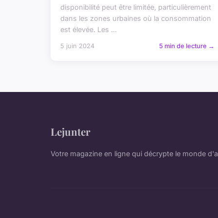
disponibilité peut être limitée, particulièrement
dans les zones urbaines où la consommation
est élevée. Les ...
5 juin 2024
5 min de lecture →
Lejunter
Votre magazine en ligne qui décrypte le monde d'a