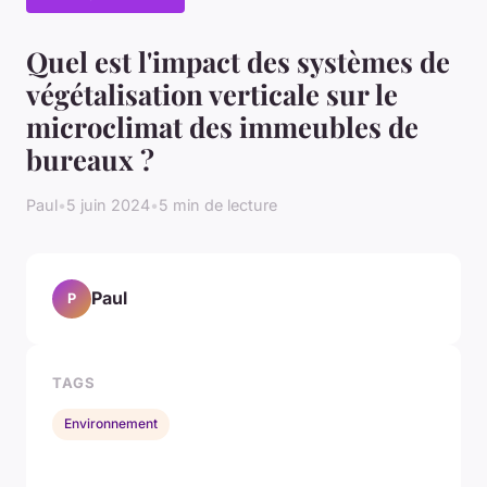
Quel est l'impact des systèmes de
végétalisation verticale sur le
microclimat des immeubles de
bureaux ?
Paul
•
5 juin 2024
•
5 min de lecture
Paul
P
TAGS
Environnement