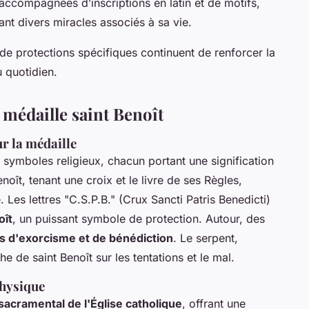
accompagnées d’inscriptions en latin et de motifs,
ant divers miracles associés à sa vie.
de protections spécifiques continuent de renforcer la
u quotidien.
a médaille saint Benoît
r la médaille
 symboles religieux, chacun portant une signification
enoît, tenant une croix et le livre de ses Règles,
. Les lettres "C.S.P.B." (Crux Sancti Patris Benedicti)
oît
, un puissant symbole de protection. Autour, des
s d'exorcisme et de bénédiction
. Le serpent,
e de saint Benoît sur les tentations et le mal.
physique
sacramental de l'Église catholique
, offrant une