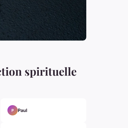
ction spirituelle
Paul
P