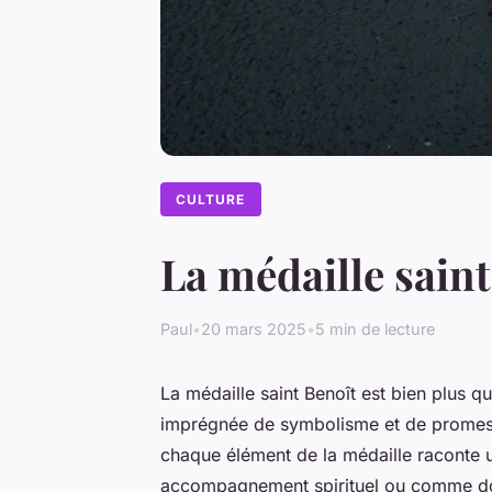
CULTURE
La médaille saint 
Paul
•
20 mars 2025
•
5 min de lecture
La médaille saint Benoît est bien plus qu’
imprégnée de symbolisme et de promesse
chaque élément de la médaille raconte u
accompagnement spirituel ou comme don d