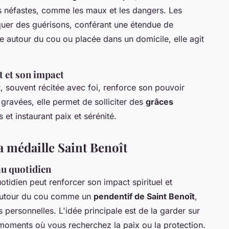
les néfastes, comme les maux et les dangers. Les
oquer des guérisons, conférant une étendue de
ée autour du cou ou placée dans un domicile, elle agit
t et son impact
t
, souvent récitée avec foi, renforce son pouvoir
 gravées, elle permet de solliciter des
grâces
 et instaurant paix et sérénité.
la médaille Saint Benoît
au quotidien
tidien peut renforcer son impact spirituel et
er autour du cou comme un
pendentif de Saint Benoît
,
s personnelles. L'idée principale est de la garder sur
oments où vous recherchez la paix ou la protection.