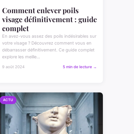
Comment enlever poils
visage définitivement : guide
complet
En avez-vous assez des poils indésirables sur
votre visage ? Découvrez comment vous en
débarrasser définitivement. Ce guide complet
explore les meille...
9 août 2024
5 min de lecture →
ACTU