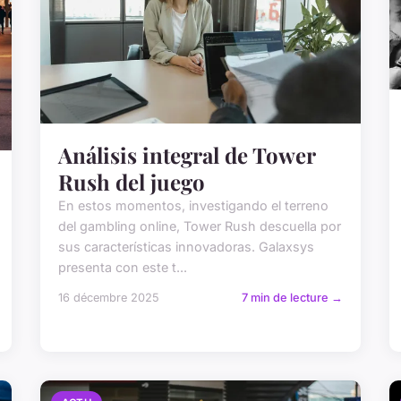
Análisis integral de Tower
Rush del juego
En estos momentos, investigando el terreno
del gambling online, Tower Rush descuella por
sus características innovadoras. Galaxsys
presenta con este t...
16 décembre 2025
7 min de lecture →