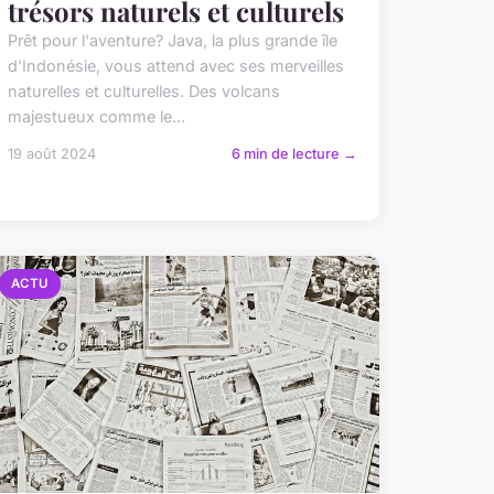
trésors naturels et culturels
Prêt pour l'aventure? Java, la plus grande île
d'Indonésie, vous attend avec ses merveilles
naturelles et culturelles. Des volcans
majestueux comme le...
19 août 2024
6 min de lecture →
ACTU