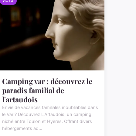
ACTU
Camping var : découvrez le
paradis familial de
l'artaudois
Envie de vacances familiales inoubliables dans
le Var ? Découvrez L'Artaudois, un camping
niché entre Toulon et Hyères. Offrant divers
hébergements ad...