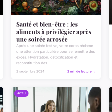
Santé et bien-être : les
aliments à privilégier après
une soirée arrosée
Après une soirée festive, votre corps réclame
une attention particulière pour se remettre des
excès. Hydratation, détoxification et
reconstitution des...
2 septembre 2024
2 min de lecture →
ACTU