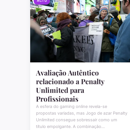
ACTU
Avaliação Autêntico
relacionado a Penalty
Unlimited para
Profissionais
A esfera do gaming online revela-se
propostas variadas, mas Jogo de azar Penalty
Unlimited consegue sobressair como um
título empolgante. A combinação...