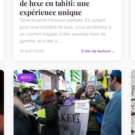
de luxe en tahiti: une
expérience unique
Tahiti incarne l'évasion parfaite. En optant
pour une croisière de luxe, vous accéderez à
un confort inégalé, à des services haut de
gamme, et à des e...
19 août 2024
3 min de lecture →
ACTU