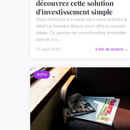
découvrez cette solution
d'investissement simple
Vous cherchez à investir sans vous prendre la
tête? La Première Brique vous offre la solution
idéale. Ce service de crowdfunding immobilier
permet d'a...
20 août 2024
3 min de lecture →
ACTU