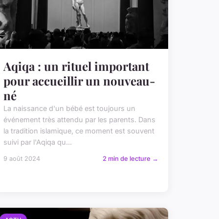
Aqiqa : un rituel important
pour accueillir un nouveau-
né
La naissance d'un bébé est toujours un
événement très attendu par les parents. Dans
la tradition islamique, ce moment est souvent
suivi par l'Aqiqa qu...
9 août 2024
2 min de lecture →