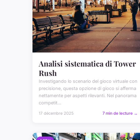
Analisi sistematica di Tower
Rush
Investigando lo scenario del gioco virtuale con
precisione, questa opzione di gioco si afferma
nettamente per aspetti rilevanti. Nel panorama
competit...
17 décembre 2025
7 min de lecture →