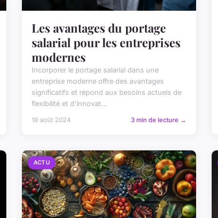
Les avantages du portage
salarial pour les entreprises
modernes
Incorporer le portage salarial dans une
entreprise moderne offre des avantages
significatifs et répond aux besoins actuels de
flexibilité et d'innovat...
19 août 2024
3 min de lecture →
ACTU