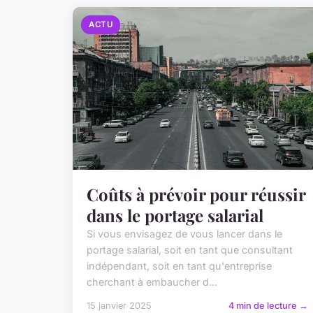
ACTU
Coûts à prévoir pour réussir
dans le portage salarial
Si vous envisagez de vous lancer dans le
portage salarial, soit en tant que consultant
indépendant, soit en tant qu'entreprise
cherchant à embaucher d...
15 janvier 2025
4 min de lecture →