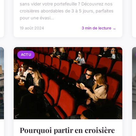
sans vider votre portefeuille ? Découvrez nos
croisières abordables de 3 à 5 jours, parfaites
pour une évasi...
19 août 2024
3 min de lecture →
ACTU
Pourquoi partir en croisière