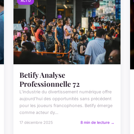
ACTU
Betify Analyse
Professionnelle 72
L'industrie du divertissement numérique offre
aujourd'hui des opportunités sans précédent
pour les joueurs francophones. Betify émerge
comme acteur dy...
17 décembre 2025
8 min de lecture →