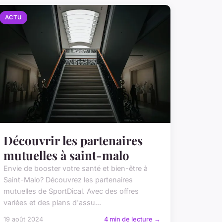
ACTU
Découvrir les partenaires
mutuelles à saint-malo
Envie de booster votre santé et bien-être à
Saint-Malo? Découvrez les partenaires
mutuelles de SportDical. Avec des offres
variées et des plans d'assu...
19 août 2024
4 min de lecture →