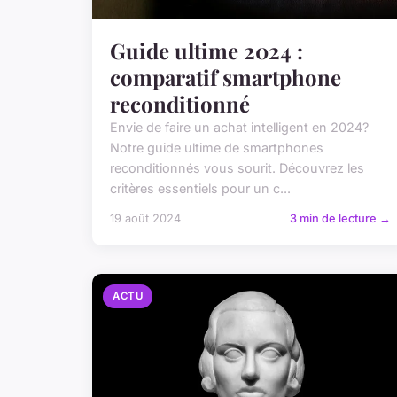
Guide ultime 2024 :
comparatif smartphone
reconditionné
Envie de faire un achat intelligent en 2024?
Notre guide ultime de smartphones
reconditionnés vous sourit. Découvrez les
critères essentiels pour un c...
19 août 2024
3 min de lecture →
ACTU