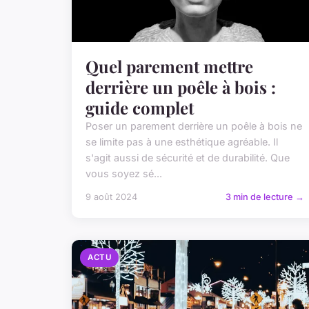
Quel parement mettre
derrière un poêle à bois :
guide complet
Poser un parement derrière un poêle à bois ne
se limite pas à une esthétique agréable. Il
s'agit aussi de sécurité et de durabilité. Que
vous soyez sé...
9 août 2024
3 min de lecture →
ACTU