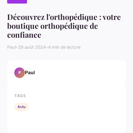
Découvrez l'orthopédique : votre
boutique orthopédique de
confiance
Paul
•
29 août 2024
•
4 min de lecture
Paul
P
TAGS
Actu