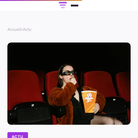
Accueil
›
Actu
ACTU