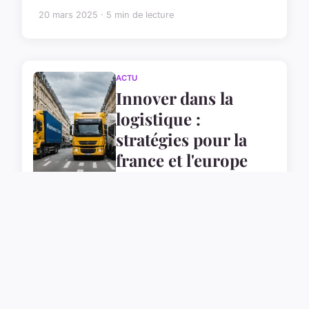
20 mars 2025 · 5 min de lecture
ACTU
Innover dans la
logistique :
stratégies pour la
france et l'europe
14 mars 2025
ACTU
Les bébés reborn
avatar : entre réalité
et émotion