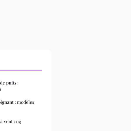
de puits:
s
oignant : modèles
à vent : ng