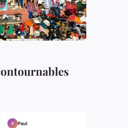
contournables
Paul
P