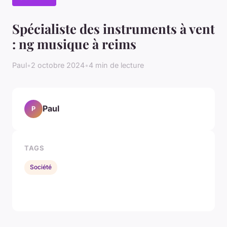
Spécialiste des instruments à vent
: ng musique à reims
Paul
•
2 octobre 2024
•
4 min de lecture
Paul
P
TAGS
Société