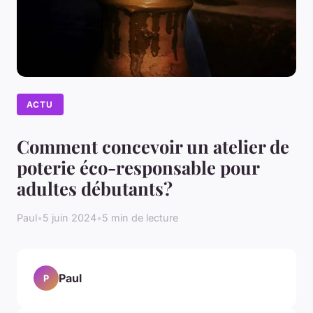
ACTU
Comment concevoir un atelier de
poterie éco-responsable pour
adultes débutants?
Paul
•
5 juin 2024
•
5 min de lecture
Paul
P