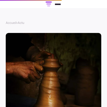
Accueil
›
Actu