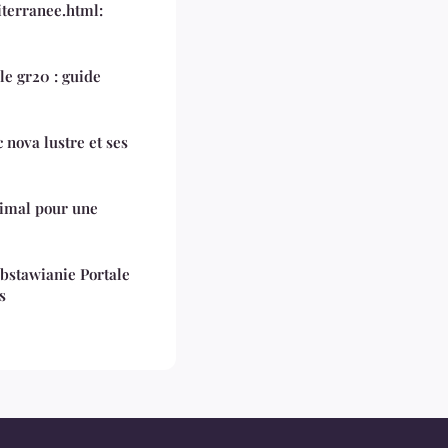
iterranee.html:
e gr20 : guide
 nova lustre et ses
timal pour une
bstawianie Portale
us