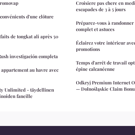
promovap
Croisiere pas chere en med
escapades de 3 à 5 jours
nconvénients d'une clôture
Préparez-vous à randonner l
complet et astuces
aits de tongkat ali après 50
Éclairez votre intérieur avec
promotions
ush investigación completa
Temps d'arrêt de travail op
épine calcanéenne
appartement au havre avec
Odkryj Premium Internet O
— Dolnośląskie Claim Bon
ty Unlimited - täydellinen
inoiden faneille