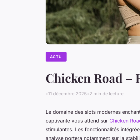
ACTU
Chicken Road – 
•
11 décembre 2025
•
2 min de lecture
Le domaine des slots modernes enchant
captivante vous attend sur
Chicken Ro
stimulantes. Les fonctionnalités intégré
analyse portera notamment sur la stabil