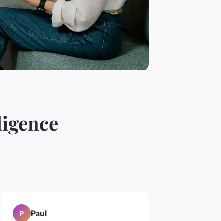
ligence
Paul
P