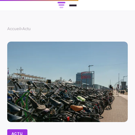
Accueil
›
Actu
ACTU