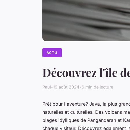
ACTU
Découvrez l'île de
Paul
•
19 août 2024
•
6 min de lecture
Prêt pour l'aventure? Java, la plus gran
naturelles et culturelles. Des volcans
plages idylliques de Pangandaran et Kar
chaque visiteur. Découvrez également la 