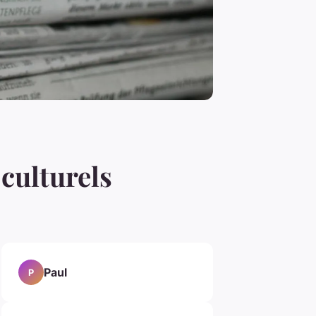
 culturels
Paul
P