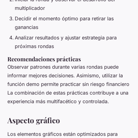
multiplicador
Decidir el momento óptimo para retirar las
ganancias
Analizar resultados y ajustar estrategia para
próximas rondas
Recomendaciones prácticas
Observar patrones durante varias rondas puede
informar mejores decisiones. Asimismo, utilizar la
función demo permite practicar sin riesgo financiero
La combinación de estas prácticas contribuye a una
experiencia más multifacético y controlada.
Aspecto gráfico
Los elementos gráficos están optimizados para