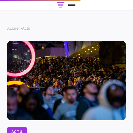
Accueil
›
Actu
ACTU