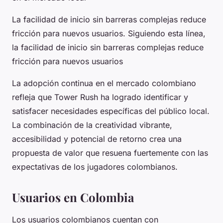
La facilidad de inicio sin barreras complejas reduce
fricción para nuevos usuarios. Siguiendo esta línea,
la facilidad de inicio sin barreras complejas reduce
fricción para nuevos usuarios
La adopción continua en el mercado colombiano
refleja que Tower Rush ha logrado identificar y
satisfacer necesidades específicas del público local.
La combinación de la creatividad vibrante,
accesibilidad y potencial de retorno crea una
propuesta de valor que resuena fuertemente con las
expectativas de los jugadores colombianos.
Usuarios en Colombia
Los usuarios colombianos cuentan con