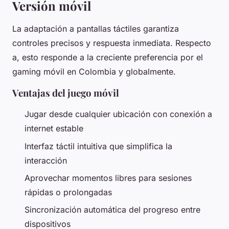
Versión móvil
La adaptación a pantallas táctiles garantiza
controles precisos y respuesta inmediata. Respecto
a, esto responde a la creciente preferencia por el
gaming móvil en Colombia y globalmente.
Ventajas del juego móvil
Jugar desde cualquier ubicación con conexión a
internet estable
Interfaz táctil intuitiva que simplifica la
interacción
Aprovechar momentos libres para sesiones
rápidas o prolongadas
Sincronización automática del progreso entre
dispositivos