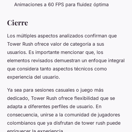
Animaciones a 60 FPS para fluidez óptima
Cierre
Los múltiples aspectos analizados confirman que
Tower Rush ofrece valor de categoría a sus
usuarios. Es importante mencionar que, los
elementos revisados demuestran un enfoque integral
que considera tanto aspectos técnicos como
experiencia del usuario.
Ya sea para sesiones casuales o juego más
dedicado, Tower Rush ofrece flexibilidad que se
adapta a diferentes perfiles de usuario. En
consecuencia, unirse a la comunidad de jugadores
colombianos que ya disfrutan de tower rush puede
enriquecer la experiencia