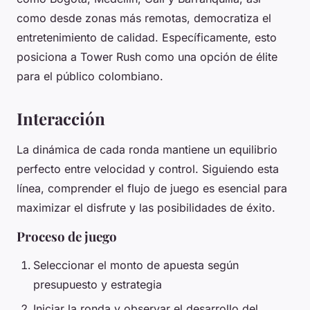
como desde zonas más remotas, democratiza el
entretenimiento de calidad. Específicamente, esto
posiciona a Tower Rush como una opción de élite
para el público colombiano.
Interacción
La dinámica de cada ronda mantiene un equilibrio
perfecto entre velocidad y control. Siguiendo esta
línea, comprender el flujo de juego es esencial para
maximizar el disfrute y las posibilidades de éxito.
Proceso de juego
Seleccionar el monto de apuesta según
presupuesto y estrategia
Iniciar la ronda y observar el desarrollo del