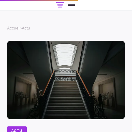
Accueil
›
Actu
ACTU