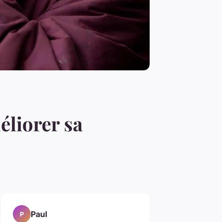
éliorer sa
Paul
P