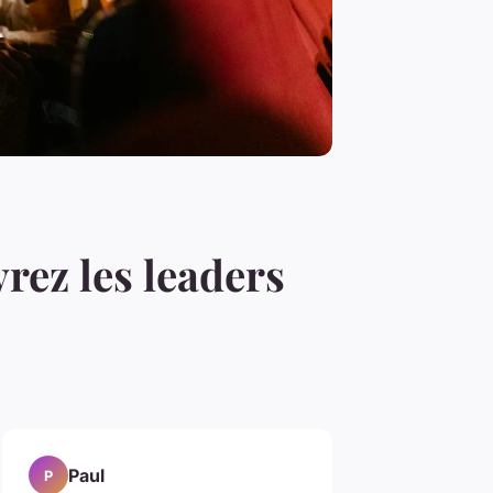
vrez les leaders
Paul
P