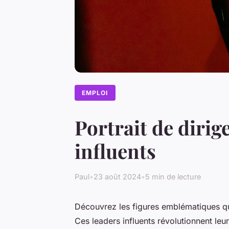
EMPLOI
Portrait de dirig
influents
Paul
•
23 août 2024
•
5 min de lecture
Découvrez les figures emblématiques qu
Ces leaders influents révolutionnent leu