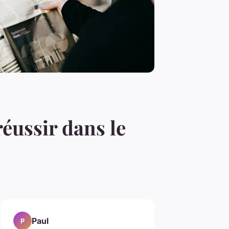
éussir dans le
Paul
P